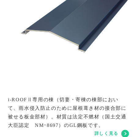
i-ROOFⅡ専用の棟（切妻・寄棟の棟部におい
て、雨水侵入防止のために屋根葺き材の接合部に
被せる板金部材）。材質は法定不燃材（国土交通
大臣認定 NMｰ8697）のGL鋼板です。
詳しく見る