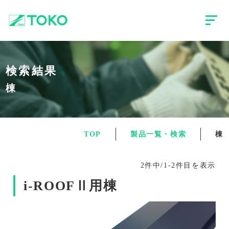
検索結果
棟
TOP
製品一覧・検索
棟
2件中/1-2件目を表示
i-ROOFⅡ用棟