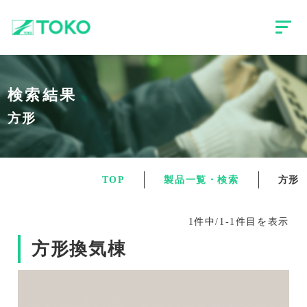
検索結果
方形
TOP
製品一覧・検索
方形
1件中/1-1件目を表示
方形換気棟