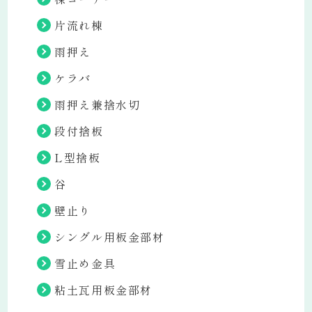
片流れ棟
雨押え
ケラバ
雨押え兼捨水切
段付捨板
L型捨板
谷
壁止り
シングル用板金部材
雪止め金具
粘土瓦用板金部材