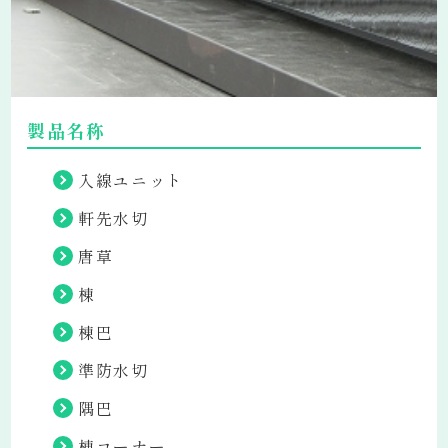
製品名称
入線ユニット
軒先水切
唐草
棟
棟巴
準防水切
隅巴
棟コーナー