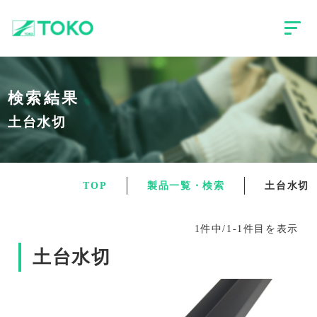
検索結果
土台水切
TOP
製品一覧・検索
土台水切
1件中/1-1件目を表示
土台水切