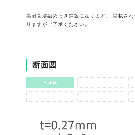
高耐食溶融めっき鋼鈑になります。 掲載さ
りますがご了承ください。
断面図
S-404