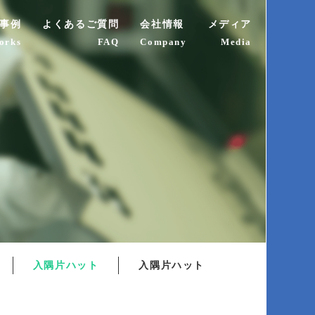
事例
よくあるご質問
会社情報
メディア
orks
FAQ
Company
Media
入隅片ハット
入隅片ハット