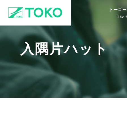
トーコー
The 
入隅片ハット