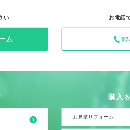
さい
お電話
ーム
07
方
購入
お見積りフォーム